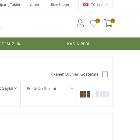
ipariş Takibi
Yardım
Bize Ulaşın
Türkçe
0
0
 TEMİZLİK
KADIN PEDI
Tükenen Ürünleri Gösterme
 Sayısı