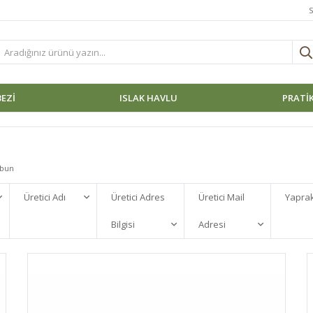
S
BEZI
ISLAK HAVLU
PRATİK
abun
Üretici Adı
Üretici Adres
Üretici Mail
Yaprak
Bilgisi
Adresi