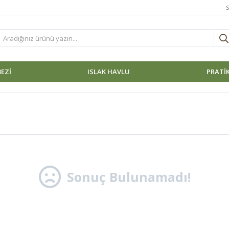
S
BEZI
ISLAK HAVLU
PRATİK
Sonuç Bulunamadı!