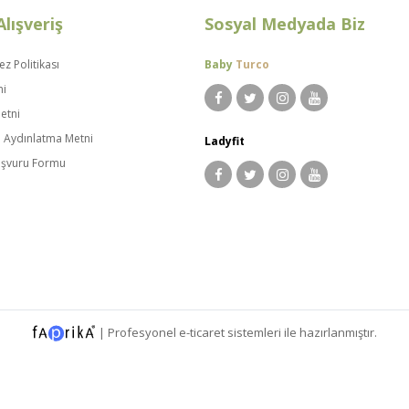
Alışveriş
Sosyal Medyada Biz
ez Politikası
Baby
Turco
ni
etni
i Aydınlatma Metni
Ladyfit
Başvuru Formu
|
Profesyonel
e-ticaret
sistemleri ile hazırlanmıştır.