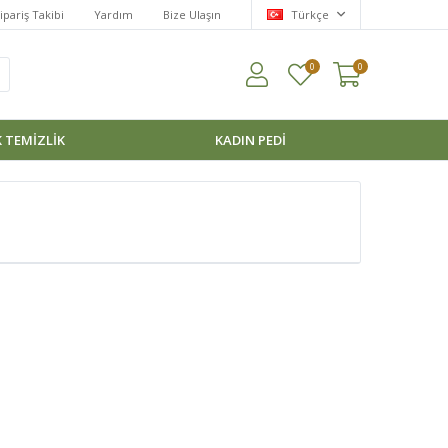
ipariş Takibi
Yardım
Bize Ulaşın
Türkçe
0
0
 TEMİZLİK
KADIN PEDI