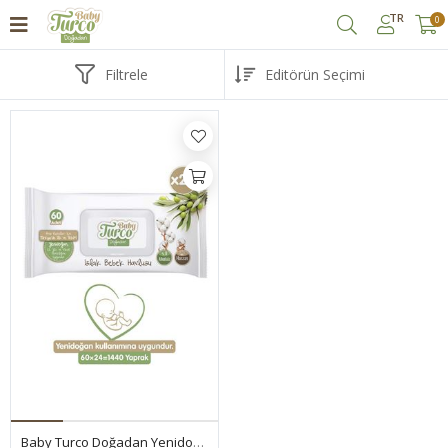
TR
0
Filtrele
Baby Turco Doğadan Yenidoğan Islak Bebek Havlusu 24X60 Yaprak