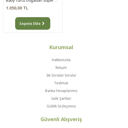
Baby Turco Doğadan Süper Avantaj Paketi Pofuduk Külot Bez 5 Numara Junior 156 Adet
1.050,00 TL
Sepete Ekle
Kurumsal
Hakkımızda
İletişim
Sık Sorulan Sorular
Teslimat
Banka Hesaplarımız
İade Şartları
Gizlilik Sözleşmesi
Güvenli Alışveriş