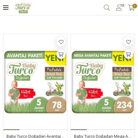
TR
0
Filtrele
Baby Turco Doğadan Avantaj Paketi Pofuduk Külot Bez 5 Numara Junior 78 Adet
Baby Turco Doğadan Mega Avantaj Paketi Pofuduk Külot Bez 5 Numara Junior 234 Adet