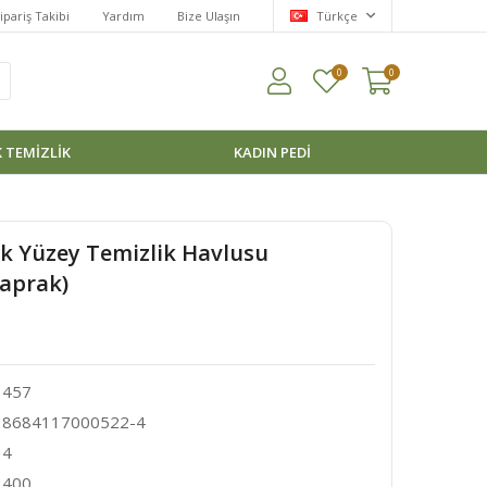
ipariş Takibi
Yardım
Bize Ulaşın
Türkçe
0
0
 TEMİZLİK
KADIN PEDI
k Yüzey Temizlik Havlusu
Yaprak)
457
8684117000522-4
4
400