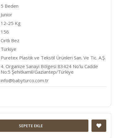
5 Beden
Junior
12-25 Kg
156
Cırtlı Bez
Türkiye
Puretex Plastik ve Tekstil Ürünleri San. Ve Tic. A.Ş.
4. Organize Sanayi Bölgesi 83424 No'lu Cadde
No:5 Şehitkamil/Gaziantep/Türkiye
info@babyturco.com.tr
SEPETE EKLE