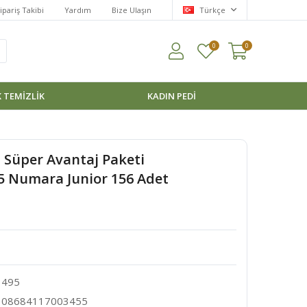
ipariş Takibi
Yardım
Bize Ulaşın
Türkçe
0
0
 TEMİZLİK
KADIN PEDI
Süper Avantaj Paketi
5 Numara Junior 156 Adet
495
08684117003455