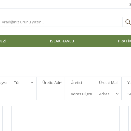
S
BEZI
ISLAK HAVLU
PRATİK
ayısı
Tür
Üretici Adı
Üretici
Üretici Mail
Y
Adres Bilgisi
Adresi
Sa