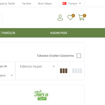
ipariş Takibi
Yardım
Bize Ulaşın
Türkçe
0
0
 TEMİZLİK
KADIN PEDI
Tükenen Ürünleri Gösterme
aprak
yısı