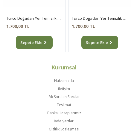
Turco Doğadan Yer Temizlik Havlusu Yeşil Sabun 12x50(600 Yaprak)
Turco Doğadan Yer Temizlik Havlusu Lavanta 12x50(600 Yaprak)
1.700,00 TL
1.700,00 TL
Sepete Ekle
Sepete Ekle
Kurumsal
Hakkımızda
İletişim
Sık Sorulan Sorular
Teslimat
Banka Hesaplarımız
İade Şartları
Gizlilik Sözleşmesi