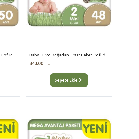
Baby Turco Doğadan Fırsat Paketi Pofuduk Bebek Bezi 1 Numara Newborn 50 Adet
Baby Turco Doğadan Fırsat Paketi Pofuduk Bebek Bezi 2 Numara Mini 48 Adet
340,00 TL
Sepete Ekle