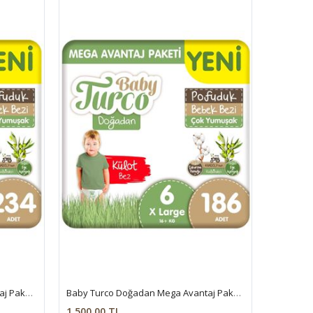
Baby Turco Doğadan Mega Avantaj Paketi Pofuduk Külot Bez 5 Numara Junior 234 Adet
Baby Turco Doğadan Mega Avantaj Paketi Pofuduk Külot Bez 6 Numara Xlarge 186 Adet
1.500,00 TL