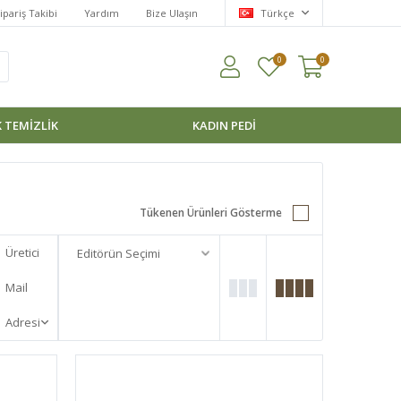
ipariş Takibi
Yardım
Bize Ulaşın
Türkçe
0
0
 TEMİZLİK
KADIN PEDI
Tükenen Ürünleri Gösterme
Üretici
Mail
Adresi