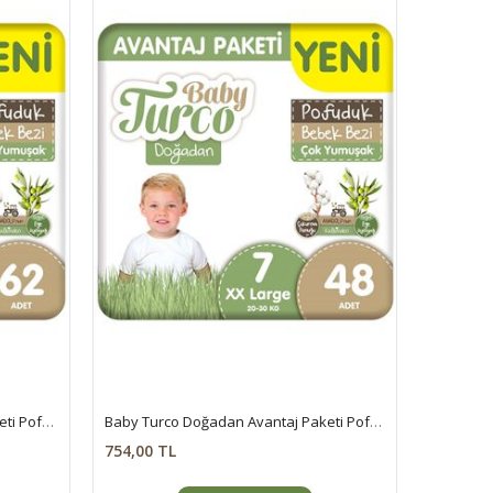
Baby Turco Doğadan Avantaj Paketi Pofuduk Bebek Bezi 6 Numara Xlarge 62 Adet
Baby Turco Doğadan Avantaj Paketi Pofuduk Bebek Bezi 7 Numara Xxlarge 48 Adet
754,00 TL