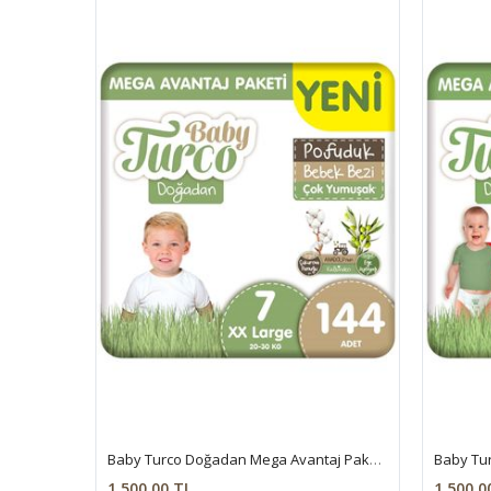
Baby Turco Doğadan Mega Avantaj Paketi Pofuduk Bebek Bezi 7 Numara Xxlarge 144 Adet
1.500,00 TL
1.500,0