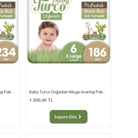
Baby Turco Doğadan Mega Avantaj Paketi Pofuduk Bebek Bezi 5 Numara Junior 234 Adet
Baby Turco Doğadan Mega Avantaj Paketi Pofuduk Bebek Bezi 6 Numara Xlarge 186 Adet
1.500,00 TL
Sepete Ekle