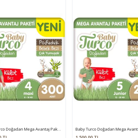
Baby Turco Doğadan Mega Avantaj Paketi Pofuduk Külot Bez 4 Numara Maxi 300 Adet
0 TL
1.500,00 TL