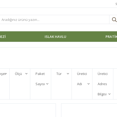
S
BEZI
ISLAK HAVLU
PRATİK
şei
Ölçü
Paket
Tür
Üretici
Üretici
Sayısı
Adı
Adres
Bilgisi