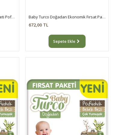
Baby Turco Doğadan Avantaj Paketi Pofuduk Külot Bez 6 Numara Xlarge 62 Adet
Baby Turco Doğadan Ekonomik Fırsat Paketi Pofuduk Bebek Bezi 1 Numara Newborn 100 Adet
672,00 TL
Sepete Ekle