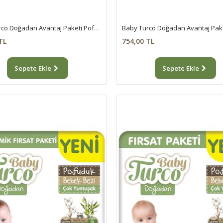
Baby Turco Doğadan Avantaj Paketi Pofuduk Külot Bez 5 Numara Junior 78 Adet
TL
754,00 TL
Sepete Ekle
Sepete Ekle