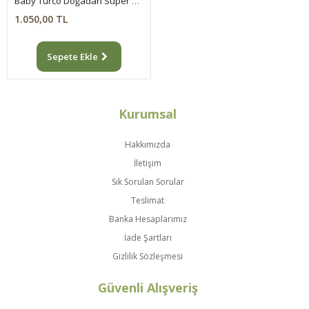
Baby Turco Doğadan Süper Avantaj Paketi Pofuduk Külot Bez 6 Numara Xlarge 124 Adet
1.050,00 TL
Sepete Ekle
Kurumsal
Hakkımızda
İletişim
Sık Sorulan Sorular
Teslimat
Banka Hesaplarımız
İade Şartları
Gizlilik Sözleşmesi
Güvenli Alışveriş