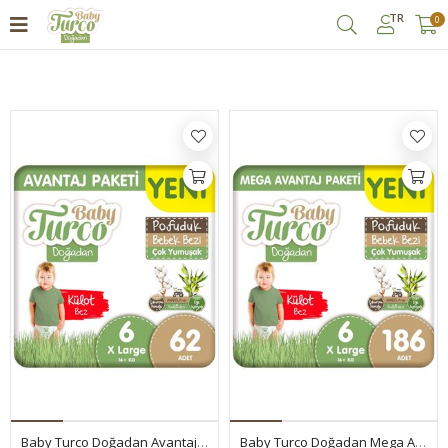
TR
0
Filtrele
Baby Turco Doğadan Avantaj Paketi Pofuduk Külot Bez 6 Numara Xlarge 62 Adet
Baby Turco Doğadan Mega Avantaj Paketi Pofuduk Külot Bez 6 Numara Xlarge 186 Adet