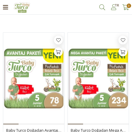
TR
0
Filtrele
Baby Turco Doğadan Avantaj Paketi Pofuduk Külot Bez 5 Numara Junior 78 Adet
Baby Turco Doğadan Mega Avantaj Paketi Pofuduk Külot Bez 5 Numara Junior 234 Adet