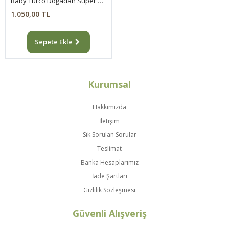
Baby Turco Doğadan Süper Avantaj Paketi Pofuduk Külot Bez 5 Numara Junior 156 Adet
1.050,00 TL
Sepete Ekle
Kurumsal
Hakkımızda
İletişim
Sık Sorulan Sorular
Teslimat
Banka Hesaplarımız
İade Şartları
Gizlilik Sözleşmesi
Güvenli Alışveriş